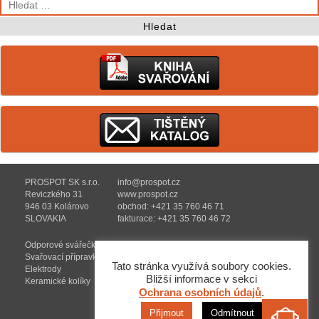
PROSPOT SK s.r.o.
info@prospot.cz
Reviczkého 31
www.prospot.cz
946 03 Kolárovo
obchod: +421 35 760 46 71
SLOVAKIA
fakturace: +421 35 760 46 72
Odporové svářečky
Oprava a renovace
Svařovací přípravky
Reference
Tato stránka využívá soubory cookies.
Elektrody
Katalog
Bližší informace v sekci
Keramické kolíky
Ochrana údajů
Ochrana osobních údajů
.
Přijmout
Odmítnout