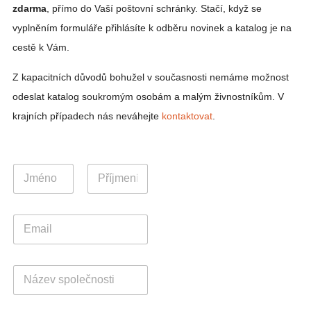
zdarma
, přímo do Vaší poštovní schránky. Stačí, když se
vyplněním formuláře přihlásíte k odběru novinek a katalog je na
cestě k Vám.
Z kapacitních důvodů bohužel v současnosti nemáme možnost
odeslat katalog soukromým osobám a malým živnostníkům. V
krajních případech nás neváhejte
kontaktovat
.
J
J
m
m
é
é
Křestní jméno
Příjmení
n
n
o
E
o
Z
m
*
e
a
m
i
ě
N
l
s
á
*
p
z
o
e