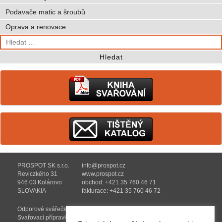
Podavače matic a šroubů
Oprava a renovace
Vyhledávání
PROSPOT SK s.r.o.
info@prospot.cz
Reviczkého 31
www.prospot.cz
946 03 Kolárovo
obchod: +421 35 760 46 71
SLOVAKIA
fakturace: +421 35 760 46 72
Odporové svářečky
Oprava a renovace
Svařovací přípravky
Reference